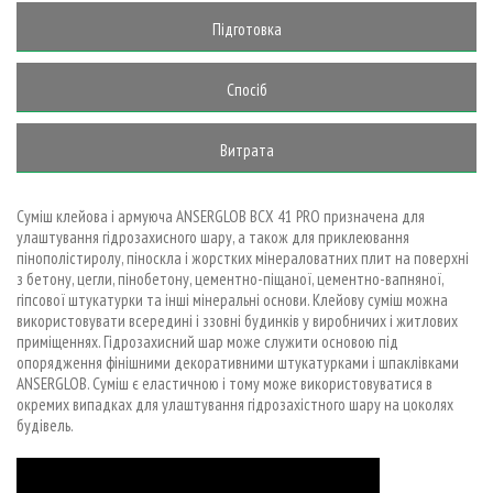
суміші
Підготовка
основи
Спосіб
застосування
Витрата
Суміш клейова і армуюча ANSERGLOB ВСХ 41 PRO призначена для
улаштування гідрозахисного шару, а також для приклеювання
пінополістиролу, піноскла і жорстких мінераловатних плит на поверхні
з бетону, цегли, пінобетону, цементно-піщаної, цементно-вапняної,
гіпсової штукатурки та інші мінеральні основи. Клейову суміш можна
використовувати всередині і ззовні будинків у виробничих і житлових
приміщеннях. Гідрозахисний шар може служити основою під
опорядження фінішними декоративними штукатурками і шпаклівками
ANSERGLOB. Суміш є еластичною і тому може використовуватися в
окремих випадках для улаштування гідрозахістного шару на цоколях
будівель.