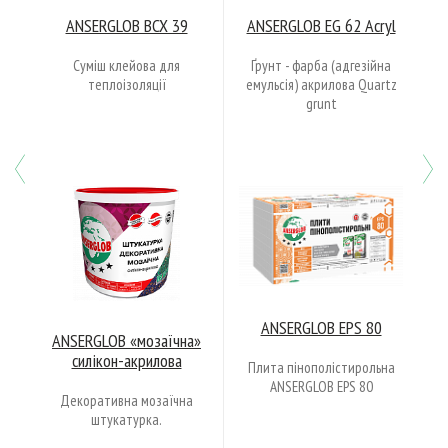
ANSERGLOB BCX 39
ANSERGLOB EG 62 Acryl
Суміш клейова для
Ґрунт - фарба (адгезійна
теплоізоляції
емульсія) акрилова Quartz
grunt
Previous
N
ANSERGLOB EPS 80
ANSERGLOB «мозаїчна»
силікон-акрилова
Плита пінополістирольна
ANSERGLOB EPS 80
Декоративна мозаїчна
штукатурка.