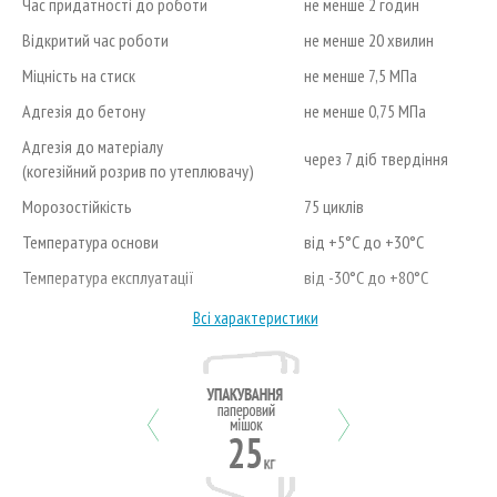
Час придатності до роботи
не менше 2 годин
Відкритий час роботи
не менше 20 хвилин
Міцність на стиск
не менше 7,5 МПа
Адгезія до бетону
не менше 0,75 МПа
Адгезія до матеріалу
через 7 діб твердіння
(когезійний розрив по утеплювачу)
Морозостійкість
75 циклів
Температура основи
від +5°С до +30°С
Температура експлуатації
від -30°С до +80°С
Всі характеристики
Previous
Next