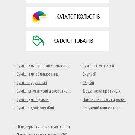
КАТАЛОГ КОЛЬОРІВ
КАТАЛОГ ТОВАРІВ
Суміші для системи утеплення
Суміші штукатурні
Суміші для облицювання
Емульсії
Суміші мурувальні
Фарби
Суміші штукатурні декоративні
Додаткова продукція
Суміші для підлоги
Плити пінополістирольні
Суміші гідроізоляційні
Тонуючий концентрат
Піни, герметики, монтажні клеї