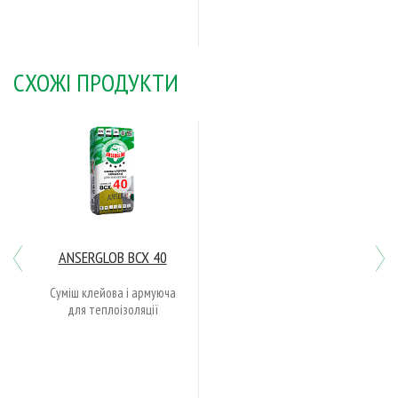
СХОЖІ ПРОДУКТИ
Previous
N
ANSERGLOB BCX 40
Суміш клейова і армуюча
для теплоізоляції