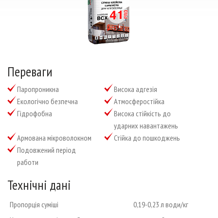
Тел./факс: (0552) 41-93-00; 41-93-23
Email:
admin@anserglob.com.ua
Переваги
паропроникна
висока адгезія
екологічно безпечна
атмосферостійка
гідрофобна
висока стійкість до
ударних навантажень
армована мікроволокном
стійка до пошкоджень
подовжений період
работи
Технічні дані
Пропорція суміші
0,19-0,23 л води/кг