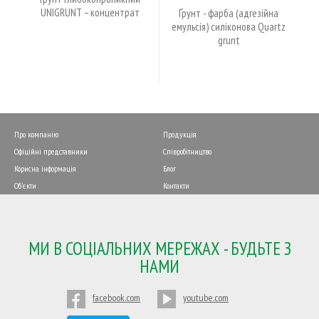
Емульсія для видалення
Грунтбіоциднийглибоко
висолоутворень, цементних
проникаючий.
і вапняних нальотів та іржі.
Про компанію
Продукція
Офіційні представники
Співробітництво
Корисна інформація
Блог
Об'єкти
Контакти
МИ В СОЦІАЛЬНИХ МЕРЕЖАХ - БУДЬТЕ З
НАМИ
facebook.com
youtube.com