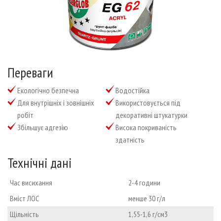
Тел./факс: (0552) 41-93-00; 41-93-23
Email:
admin@anserglob.com.ua
Переваги
екологічно безпечна
водостійка
для внутрішніх і зовнішніх
використовується під
робіт
декоративні штукатурки
збільшує адгезію
висока покриваність
здатність
Технічні дані
Час висихання
2-4 години
Вміст ЛОС
менше 30 г/л
Щільність
1,55-1,6 г/см3