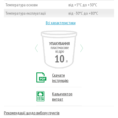
Температура основи
від +5°С до +30°С
Температура експлуатації
від -30°С до +80°С
Всі характеристики
Previous
Next
Скачати
інструкцію
Калькулятор
витрат
Рекомендації щодо вибору грунтів