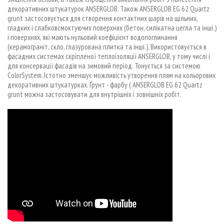
декоративних штукатурок ANSERGLOB. Також ANSERGLOB EG 62 Quartz
grunt застосовується для створення контактних шарів на щільних,
гладких і слабковсмоктуючих поверхнях (бетон, силікатна цегла та інші.)
і поверхнях, які мають нульовий коефіцієнт водопоглинання
(керамограніт, скло, глазурована плитка та інші.). Використовується в
фасадних системах скріпленої теплоізоляції ANSERGLOB, у тому числі і
для консервації фасадів на зимовий період. Тонується за системою
ColorSystem. Істотно зменшує можливість утворення плям на кольорових
декоративних штукатурках. Ґрунт - фарбу ( ANSERGLOB EG 62 Quartz
grunt можна застосовувати для внутрішніх і зовнішніх робіт.