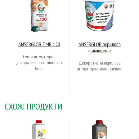
ANSERGLOB «мозаїчна»
силікон-акрилова
Декоративна мозаїчна
штукатурка.
СХОЖІ ПРОДУКТИ