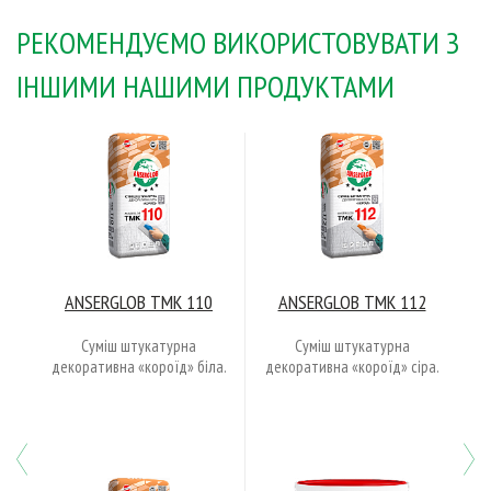
РЕКОМЕНДУЄМО ВИКОРИСТОВУВАТИ З
ІНШИМИ НАШИМИ ПРОДУКТАМИ
ANSERGLOB акрилова
Фарба ANSERGLOB
«короїд»
Структурна
Декоративна акрилова
Фарба структурна акрилова
штукатурка «короїд».
Previous
N