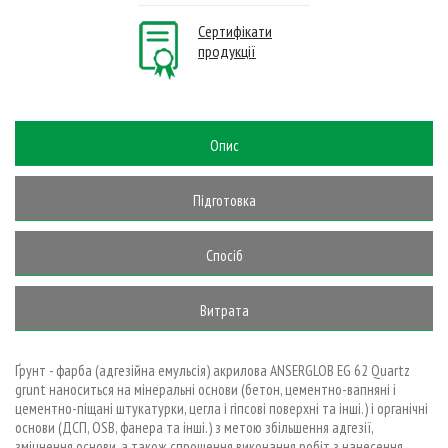
Сертифікати
продукції
Опис
Підготовка
основи
Спосіб
застосування
Витрата
Ґрунт - фарба (адгезійна емульсія) акрилова ANSERGLOB EG 62 Quartz
grunt наноситься на мінеральні основи (бетон, цементно-вапняні і
цементно-піщані штукатурки, цегла і гіпсові поверхні та інші.) і органічні
основи (ДСП, OSB, фанера та інші.) з метою збільшення адгезії,
зміцнення основи, а також спрощення виконання робіт з нанесення