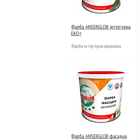
Фарба ANSERGLOB інтер'єрна
ЕКО+
Фарба інтер'єрна акрилова
Фарба ANSERGLOB фасадна