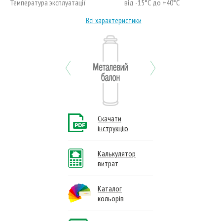
Температура эксплуатації
від -15°С до +40°С
Всі характеристики
Previous
Next
Скачати
інструкцію
Калькулятор
витрат
Каталог
кольорів