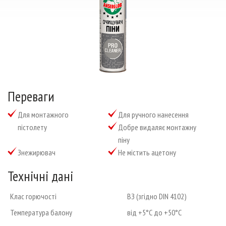
Тел./факс: (0552) 41-93-00; 41-93-23
Email:
admin@anserglob.com.ua
Переваги
для монтажного
для ручного нанесення
пістолету
добре видаляє монтажну
піну
знежирювач
не містить ацетону
Технічні дані
Клас горючості
ВЗ (згідно DIN 4102)
Температура балону
від +5°С до +50°С