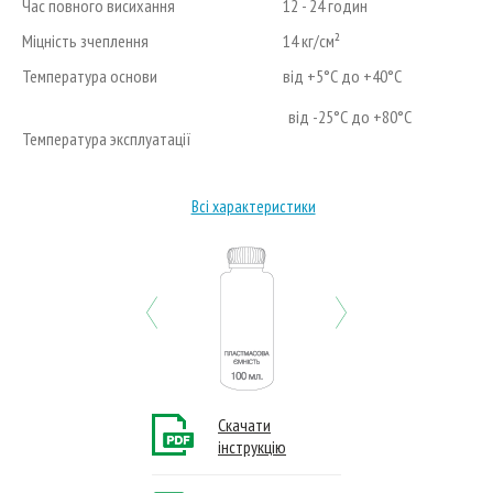
Час повного висихання
12 - 24 годин
Міцність зчеплення
14 кг/cм²
Температура основи
від +5°С до +40°С
від -25°С до +80°С
Температура эксплуатації
Всі характеристики
Previous
Next
Скачати
інструкцію