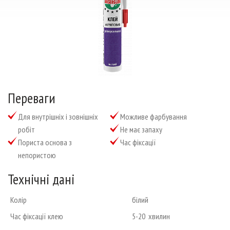
Тел./факс: (0552) 41-93-00; 41-93-23
Email:
admin@anserglob.com.ua
Переваги
для внутрішніх і зовнішніх
можливе фарбування
робіт
не має запаху
пориста основа з
час фіксації
непористою
Технічні дані
Колір
білий
Час фіксації клею
5-20 хвилин