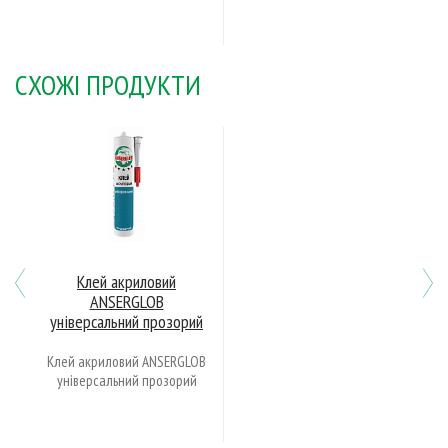
СХОЖІ ПРОДУКТИ
Previous
N
Клей акриловий
ANSERGLOВ
універсальний прозорий
Клей акриловий ANSERGLOВ
універсальний прозорий