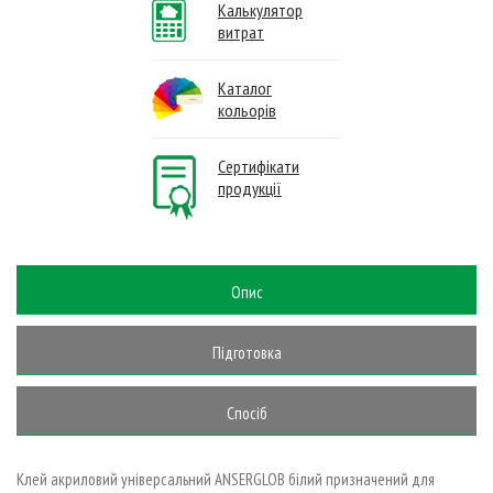
Калькулятор
витрат
Каталог
кольорів
Сертифікати
продукції
Опис
Підготовка
основи
Спосіб
застосування
Клей акриловий універсальний ANSERGLOB білий призначений для