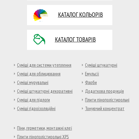
КАТАЛОГ КОЛЬОРІВ
КАТАЛОГ ТОВАРІВ
Суміші для системи утеплення
Суміші штукатурні
Суміші для облицювання
Емульсії
Суміші мурувальні
Фарби
Суміші штукатурні декоративні
Додаткова продукція
Суміші для підлоги
Плити пінополістирольні
Суміші гідроізоляційні
Тонуючий концентрат
Піни, герметики, монтажні клеї
Плити пінополістирольні XPS